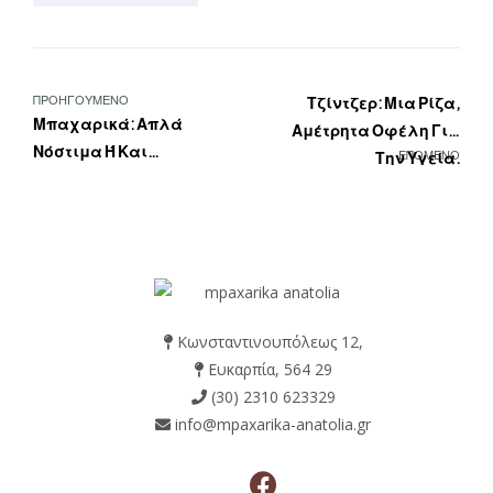
ΠΡΟΗΓΟΥΜΕΝΟ
Τζίντζερ: Μια Ρίζα,
Μπαχαρικά: Απλά
Αμέτρητα Οφέλη Για
Νόστιμα Ή Και
Την Υγεία.
ΕΠΟΜΕΝΟ
Θεραπευτικά;
Κωνσταντινουπόλεως 12,
Ευκαρπία, 564 29
(30) 2310 623329
info@mpaxarika-anatolia.gr