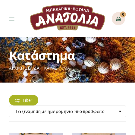
0
Κατάστημα
ΑΡΧΙΚΉ ΣΕΛΊΔΑ
ΚΑΤΆΣΤΗΜΑ
Filter