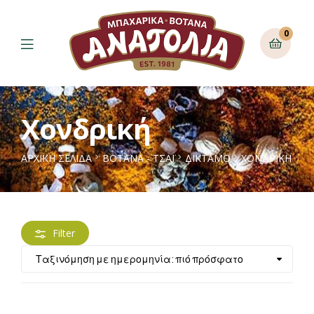
0
Χονδρική
ΑΡΧΙΚΉ ΣΕΛΊΔΑ
ΒΟΤΑΝΑ - ΤΣΑΪ
ΔΊΚΤΑΜΟ
ΧΟΝΔΡΙΚΉ
Filter