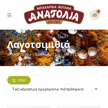
0
Λαγοτσιμιθιά
ΑΡΧΙΚΉ ΣΕΛΊΔΑ
ΒΟΤΑΝΑ - ΤΣΑΪ
ΛΑΓΟΤΣΙΜΙΘΙΆ
Filter