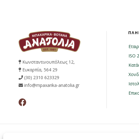
ΠΛΗ
Εταιρ
ISO 
Κωνσταντινουπόλεως 12,
Κατά
Ευκαρπία, 564 29
Χονδ
(30) 2310 623329
Ιστο
info@mpaxarika-anatolia.gr
Επικ