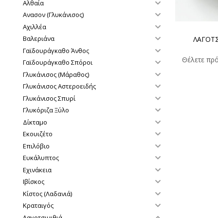
Αλθαία
Ανασον (Γλυκάνισος)
Αχιλλέα
Βαλεριάνα
ΛΑΓΟΤΣ
Γαϊδουράγκαθο Άνθος
Θέλετε πρό
Γαϊδουράγκαθο Σπόροι
Γλυκάνισος (Μάραθος)
Γλυκάνισος Αστεροειδής
Γλυκάνισος Σπυρί
Γλυκόριζα Ξύλο
Δίκταμο
Εκουιζέτο
Επιλόβιο
Ευκάλυπτος
Εχινάκεια
Ιβίσκος
Κίστος (Λαδανιά)
Κραταιγός
Λαγοτσιμιθιά