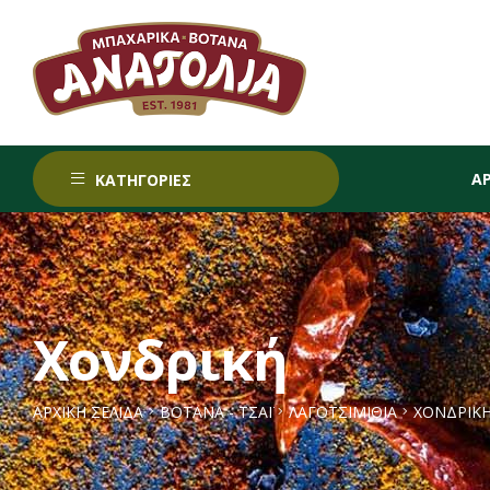
Α
ΚΑΤΗΓΟΡΙΕΣ
Χονδρική
ΑΡΧΙΚΉ ΣΕΛΊΔΑ
ΒΟΤΑΝΑ - ΤΣΑΪ
ΛΑΓΟΤΣΙΜΙΘΙΆ
ΧΟΝΔΡΙΚ