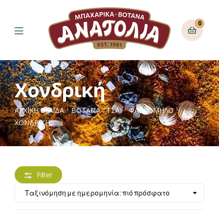
0
Χονδρική
ΑΡΧΙΚΉ ΣΕΛΊΔΑ
ΒΟΤΑΝΑ - ΤΣΑΪ
ΦΑΣΚΌΜΗΛΟ
ΧΟΝΔΡΙΚΉ
Filter