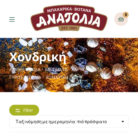
0
Χονδρική
ΑΡΧΙΚΉ ΣΕΛΊΔΑ
ΜΕΙΓΜΑΤΑ - ΚΑΡΥΚΕΥΜΑΤΑ
ΓΎΡΟΣ ΜΕΊΓΜΑ
ΧΟΝΔΡΙΚΉ
Filter