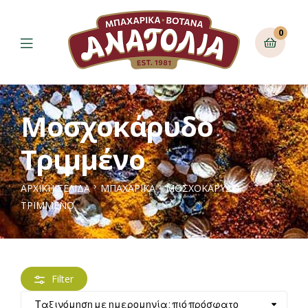
0
Μοσχοκάρυδο
Τριμμένο
ΑΡΧΙΚΉ ΣΕΛΊΔΑ
ΜΠΑΧΑΡΙΚΑ
ΜΟΣΧΟΚΆΡΥΔΟ
ΤΡΙΜΜΈΝΟ
Filter