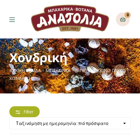
0
Χονδρική
ΑΡΧΙΚΉ ΣΕΛΊΔΑ
ΜΠΑΧΑΡΙΚΑ
ΠΙΠΈΡΙ ΚΌΚΚΙΝΟ ΓΛΥΚΌ
ΧΟΝΔΡΙΚΉ
Filter