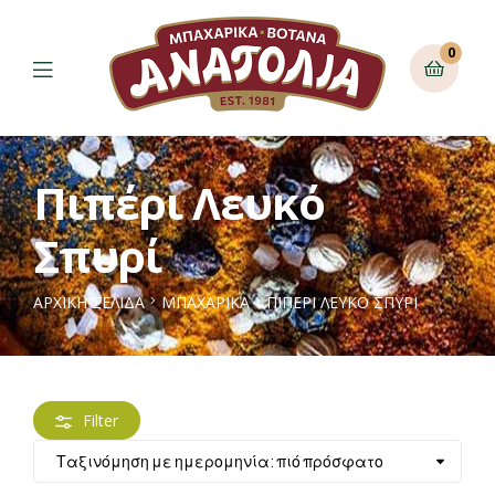
0
Πιπέρι Λευκό
Σπυρί
ΑΡΧΙΚΉ ΣΕΛΊΔΑ
ΜΠΑΧΑΡΙΚΑ
ΠΙΠΈΡΙ ΛΕΥΚΌ ΣΠΥΡΊ
Filter