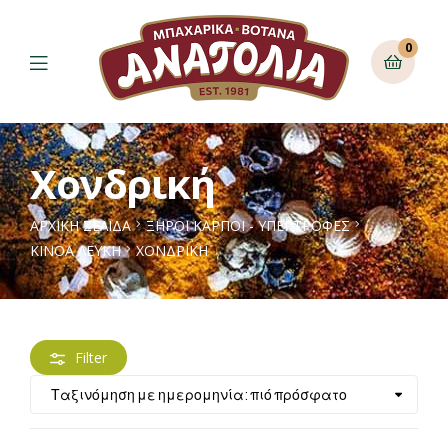
0
Χονδρική
ΑΡΧΙΚΉ ΣΕΛΊΔΑ
ΞΗΡΟΙ ΚΑΡΠΟΙ - ΥΠΕΡΤΡΟΦΕΣ
ΚΙΝΌΑ ΛΕΥΚΉ
ΧΟΝΔΡΙΚΉ
Filter