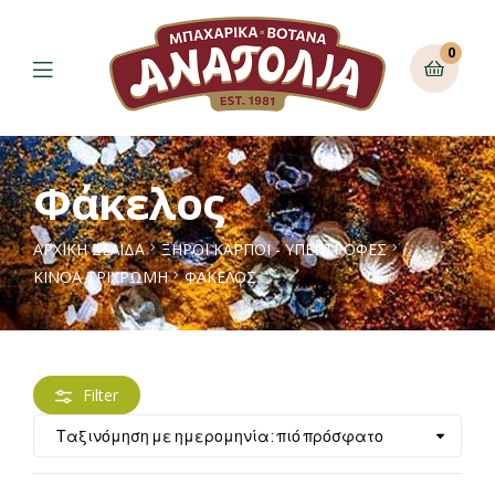
0
Φάκελος
ΑΡΧΙΚΉ ΣΕΛΊΔΑ
ΞΗΡΟΙ ΚΑΡΠΟΙ - ΥΠΕΡΤΡΟΦΕΣ
ΚΙΝΌΑ ΤΡΊΧΡΩΜΗ
ΦΆΚΕΛΟΣ
Filter