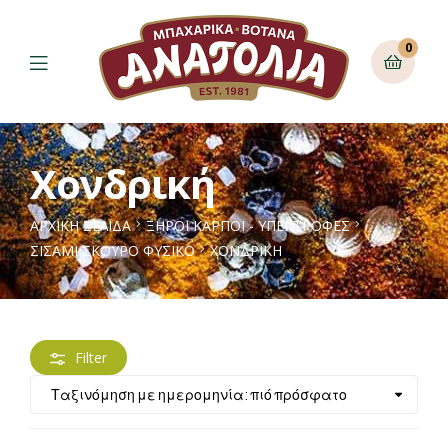
0
Χονδρική
ΑΡΧΙΚΉ ΣΕΛΊΔΑ
ΞΗΡΟΙ ΚΑΡΠΟΙ - ΥΠΕΡΤΡΟΦΕΣ
ΣΙΣΆΜΙ ΣΚΟΎΡΟ ΦΥΣΙΚΌ
ΧΟΝΔΡΙΚΉ
Filter