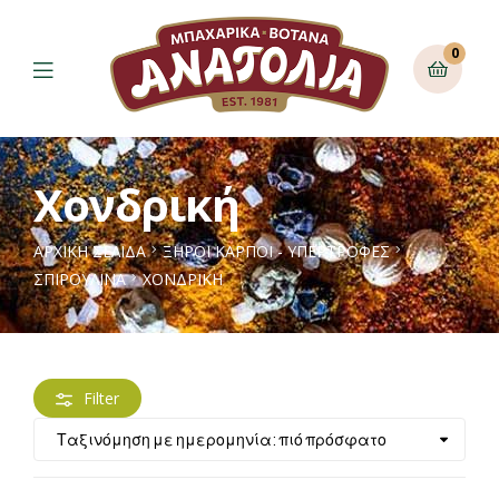
0
Χονδρική
ΑΡΧΙΚΉ ΣΕΛΊΔΑ
ΞΗΡΟΙ ΚΑΡΠΟΙ - ΥΠΕΡΤΡΟΦΕΣ
ΣΠΙΡΟΥΛΊΝΑ
ΧΟΝΔΡΙΚΉ
Filter