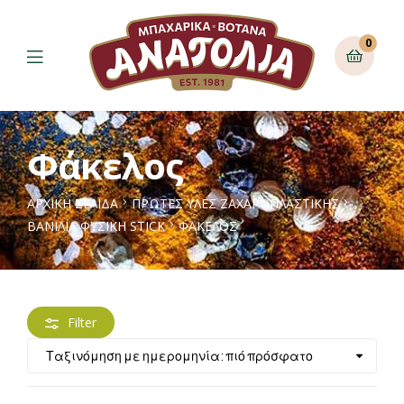
0
Φάκελος
ΑΡΧΙΚΉ ΣΕΛΊΔΑ
ΠΡΩΤΕΣ ΥΛΕΣ ΖΑΧΑΡΟΠΛΑΣΤΙΚΗΣ
ΒΑΝΊΛΙΑ ΦΥΣΙΚΉ STICK
ΦΆΚΕΛΟΣ
Filter