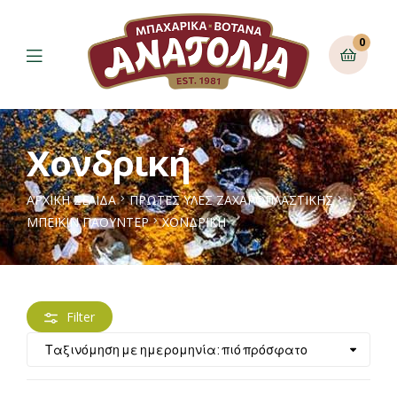
0
Χονδρική
ΑΡΧΙΚΉ ΣΕΛΊΔΑ
ΠΡΩΤΕΣ ΥΛΕΣ ΖΑΧΑΡΟΠΛΑΣΤΙΚΗΣ
ΜΠΕΪΚΙΝ ΠΆΟΥΝΤΕΡ
ΧΟΝΔΡΙΚΉ
Filter