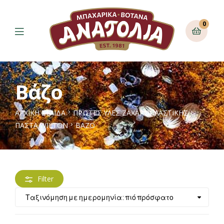
0
Βάζο
ΑΡΧΙΚΉ ΣΕΛΊΔΑ
ΠΡΩΤΕΣ ΥΛΕΣ ΖΑΧΑΡΟΠΛΑΣΤΙΚΗΣ
ΠΆΣΤΑ WILTON
ΒΆΖΟ
Filter