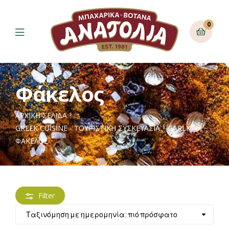
0
Φάκελος
ΑΡΧΙΚΉ ΣΕΛΊΔΑ
GREEK CUISINE - ΤΟΥΡΙΣΤΙΚΗ ΣΥΣΚΕΥΑΣΙΑ
GARLIC
ΦΆΚΕΛΟΣ
Filter