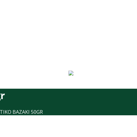
ΑΡΧΙΚΗ
ΕΤΑΙΡΙΑ
ISO 22000
ΠΡΟΪΟΝΤΑ
BLOG
ΕΠΙΚΟΙΝΩΝΙΑ
ΧΟΝΔΡΙΚΗ
EN
r
ΤΙΚΟ ΒΑΖΑΚΙ 50GR