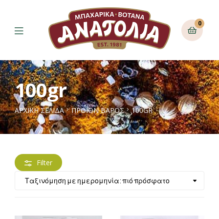
0
100gr
ΑΡΧΙΚΉ ΣΕΛΊΔΑ
ΠΡΟΪΌΝ ΒΆΡΟΣ
100GR
Filter