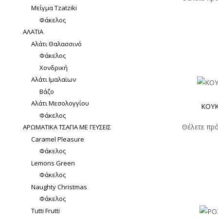
Μείγμα Tzatziki
Φάκελος
ΑΛΑΤΙΑ
Αλάτι Θαλασσινό
Φάκελος
Χονδρική
Αλάτι Ιμαλαϊων
Βάζο
Αλάτι Μεσολογγίου
ΚΟΥΚ
Φάκελος
Θέλετε πρό
ΑΡΩΜΑΤΙΚΑ ΤΣΑΓΙΑ ΜΕ ΓΕΥΣΕΙΣ
Caramel Pleasure
Φάκελος
Lemons Green
Φάκελος
Naughty Christmas
Φάκελος
Tutti Frutti