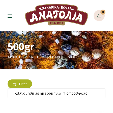
0
500gr
ΑΡΧΙΚΉ ΣΕΛΊΔΑ
ΠΡΟΪΌΝ ΒΆΡΟΣ
500GR
Filter