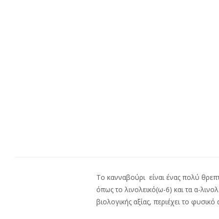
Το κανναβούρι είναι ένας πολύ θρεπτ
όπως το λινολεικό(ω-6) και τα α-λιν
βιολογικής αξίας, περιέχει το φυσικ