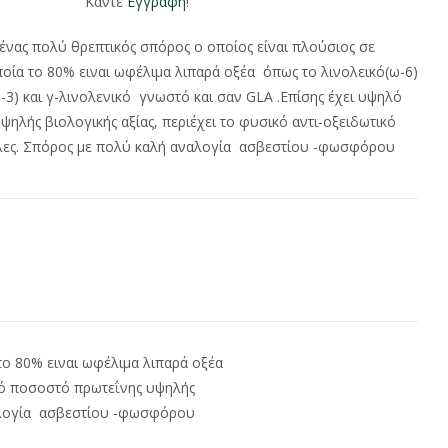
Κάντε
Εγγραφή
!
ένας πολύ θρεπτικός σπόρος ο οποίος είναι πλούσιος σε
οία το 80% ειναι ωφέλιμα λιπαρά οξέα όπως το λινολεικό(ω-6)
ω-3) και γ-λινολενικό γνωστό και σαν GLA .Επίσης έχει υψηλό
ηλής βιολογικής αξίας, περιέχει το φυσικό αντι-οξειδωτικό
ρόλες. Σπόρος με πολύ καλή αναλογία ασβεστίου -φωσφόρου
το 80% ειναι ωφέλιμα λιπαρά οξέα
ηλό ποσοστό πρωτεΐνης υψηλής
αναλογία ασβεστίου -φωσφόρου