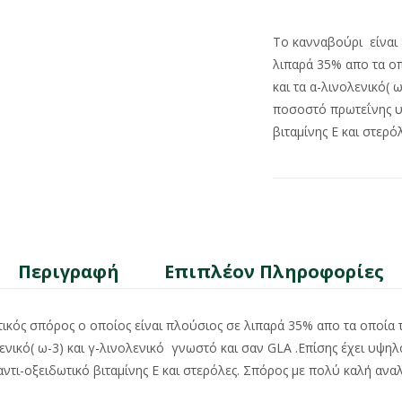
Το κανναβούρι είναι 
λιπαρά 35% απο τα οπ
και τα α-λινολενικό( 
ποσοστό πρωτεΐνης υψ
βιταμίνης Ε και στε
Περιγραφή
Επιπλέον Πληροφορίες
ικός σπόρος ο οποίος είναι πλούσιος σε λιπαρά 35% απο τα οποία 
ολενικό( ω-3) και γ-λινολενικό γνωστό και σαν GLA .Επίσης έχει υψ
ό αντι-οξειδωτικό βιταμίνης Ε και στερόλες. Σπόρος με πολύ καλή 