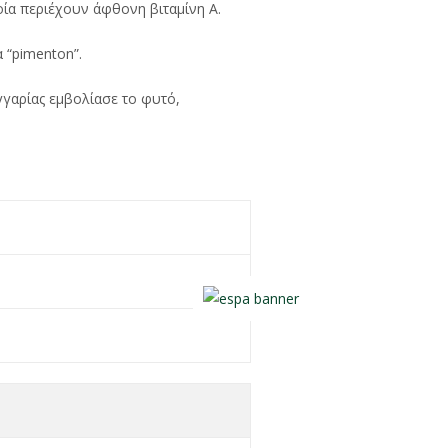
οία περιέχουν άφθονη βιταμίνη Α.
 “pimenton”.
υγγαρίας εμβολίασε το φυτό,