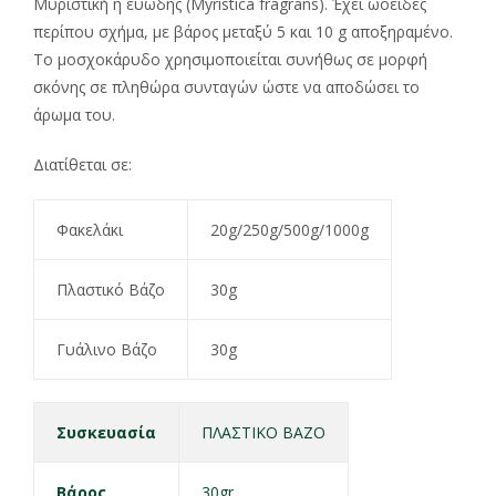
Μυριστική η ευώδης (Myristica fragrans). Έχει ωοειδές
περίπου σχήμα, με βάρος μεταξύ 5 και 10 g αποξηραμένο.
Το μοσχοκάρυδο χρησιμοποιείται συνήθως σε μορφή
σκόνης σε πληθώρα συνταγών ώστε να αποδώσει το
άρωμα του.
Διατίθεται σε:
Φακελάκι
20g/250g/500g/1000g
Πλαστικό Βάζο
30g
Γυάλινο Βάζο
30g
Συσκευασία
ΠΛΑΣΤΙΚΟ ΒΑΖΟ
Βάρος
30gr