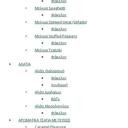
Φάκελος
Μείγμα Spaghetti
Φάκελος
Μείγμα Stewed meat (Stifado)
Φάκελος
Μείγμα Stuffed Peppers
Φάκελος
Μείγμα Tzatziki
Φάκελος
ΑΛΑΤΙΑ
Αλάτι Θαλασσινό
Φάκελος
Χονδρική
Αλάτι Ιμαλαϊων
Βάζο
Αλάτι Μεσολογγίου
Φάκελος
ΑΡΩΜΑΤΙΚΑ ΤΣΑΓΙΑ ΜΕ ΓΕΥΣΕΙΣ
Caramel Pleasure